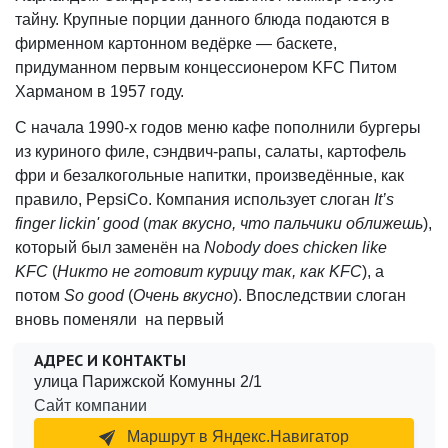
тайну. Крупные порции данного блюда подаются в
фирменном картонном ведёрке — баскете,
придуманном первым концессионером KFC Питом
Харманом в 1957 году.
С начала 1990-х годов меню кафе пополнили бургеры
из куриного филе, сэндвич-рапы, салаты, картофель
фри и безалкогольные напитки, произведённые, как
правило, PepsiCo. Компания использует слоган
It’s
finger lickin' good
(
так вкусно, что пальчики оближешь
),
который был заменён на
Nobody does chicken like
KFC
(
Никто не готовит курицу так, как KFC
), а
потом
So good
(
Очень вкусно
). Впоследствии слоган
вновь поменяли на первый
АДРЕС И КОНТАКТЫ
улица Парижской Комунны 2/1
Сайт компании
Маршрут в Яндекс.Навигатор