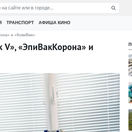
Я
ТРАНСПОРТ
АФИША КИНО
рона» и «КовиВак»
 V», «ЭпиВакКорона» и
П