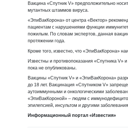
Вакцина «Спутник V» предположительно носит 
мутантных штаммов вируса.
«ЭпиВакКорона» от центра «Вектор» рекомен
пациентам с нарушениями функции иммунитет
пожилым. По словам экспертов, данная вакци
протяжении года.
Кроме того, известно, что «ЭпиВак­Корона» на
Известны и противопоказания «Спутника V» 
пока не опубликованы.
Вакцины «Спутник V» и «ЭпиВак­Корона» раз
до 18 лет. Вакцинация «Спутником V» запре
аутоиммунными и онкологическими заболевани
«ЭпиВакКороной» – людям с иммунодефицито
эпилепсией, инсультом и другими заболевани
Информационный портал «Известия»