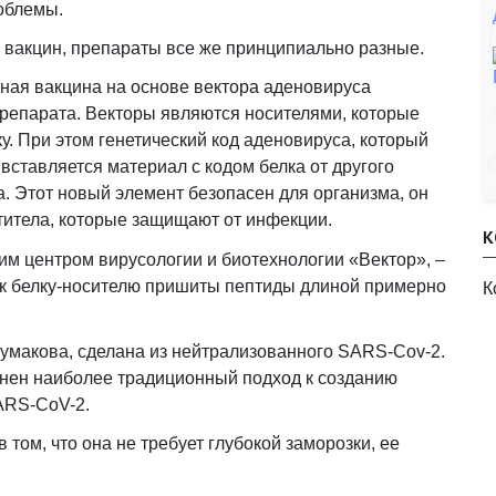
облемы.
 вакцин, препараты все же принципиально разные.
нная вакцина на основе вектора аденовируса
препарата. Векторы являются носителями, которые
ку. При этом генетический код аденовируса, который
вставляется материал с кодом белка от другого
а. Этот новый элемент безопасен для организма, он
итела, которые защищают от инфекции.
К
м центром вирусологии и биотехнологии «Вектор», –
й к белку-носителю пришиты пептиды длиной примерно
К
Чумакова, сделана из нейтрализованного SARS-Cov-2.
енен наиболее традиционный подход к созданию
ARS-CoV-2.
том, что она не требует глубокой заморозки, ее